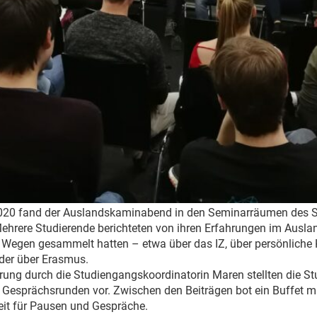
020 fand der Auslandskaminabend in den Seminarräumen des 
ehrere Studierende berichteten von ihren Erfahrungen im Ausland
 Wegen gesammelt hatten – etwa über das IZ, über persönliche
der über Erasmus.
rung durch die Studiengangskoordinatorin Maren stellten die St
i Gesprächsrunden vor. Zwischen den Beiträgen bot ein Buffet 
it für Pausen und Gespräche.